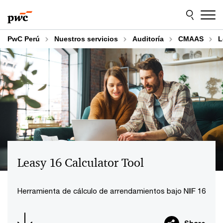
Skip
Skip
to
to
content
footer
PwC Perú
Nuestros servicios
Auditoría
CMAAS
L
Leasy 16 Calculator Tool
Herramienta de cálculo de arrendamientos bajo NIIF 16